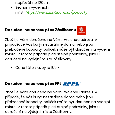
nepřesáhne 120cm.
a
Seznam výdejních
j
míst:
https://www.zasilkovna.cz/pobocky
í
t
Doručení na adresu přes Zásilkovnu
?
Zboží je Vám doručeno na Vámi zvolenou adresu. V
případě, že Vás kurýr nezastihne doma nebo jsou
překročené kapacity, balíček může být doručen na výdejní
místo. V tomto případě platí stejné podmínky, jako u
doručení na výdejní místo Zásilkovny.
HLEDAT
Cena této služby je 109,-
D
Doručení na adresu přes PPL
o
Zboží je Vám doručeno na Vámi zvolenou adresu. V
p
případě, že Vás kurýr nezastihne doma nebo jsou
o
překročené kapacity, balíček může být doručen na výdejní
r
místo. V tomto případě platí stejné podmínky, jako u
u
doručení na výdejní místo Zásilkovny.