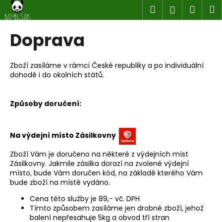
K
Přejít
Hledat
Náku
M
Přihlášen
na
o
obsah
Zpět
Zpět
košík
š
Doprava
í
C
k
o
Zboží zasíláme v rámci České republiky a po individuální
dohodě i do okolních států.
p
o
t
Způsoby doručení:
ř
e
Na výdejní místo Zásilkovny
b
Zboží Vám je doručeno na některé z výdejních míst
u
Zásilkovny. Jakmile zásilka dorazí na zvolené výdejní
j
místo, bude Vám doručen kód, na základě kterého Vám
e
bude zboží na místě vydáno.
t
Cena této služby je 89,- vč. DPH
e
Tímto způsobem zasíláme jen drobné zboží, jehož
balení nepřesahuje 5kg a obvod tří stran
n