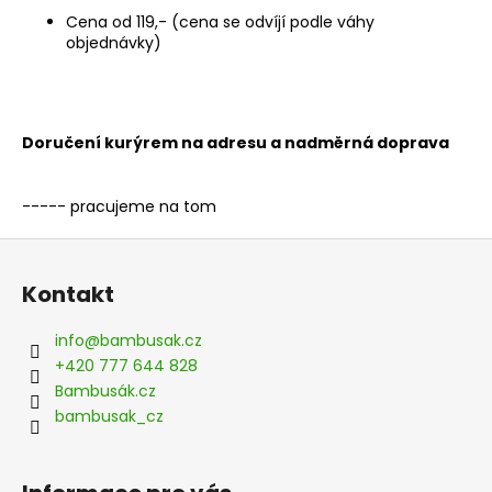
č
Cena od 119,- (cena se odvíjí podle váhy
u
objednávky)
j
e
m
e
Doručení kurýrem na adresu a nadměrná doprava
----- pracujeme na tom
Z
á
Kontakt
p
a
info
@
bambusak.cz
t
+420 777 644 828
í
Bambusák.cz
bambusak_cz