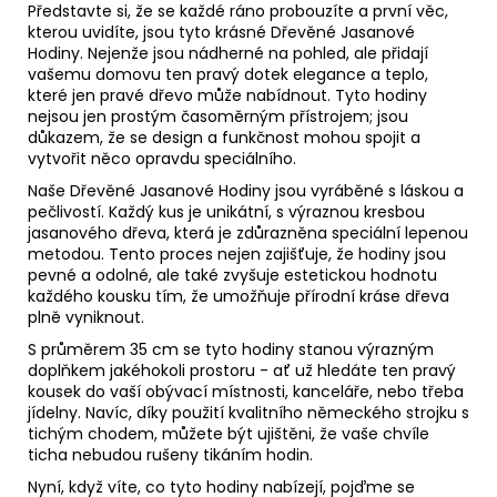
Představte si, že se každé ráno probouzíte a první věc,
kterou uvidíte, jsou tyto krásné Dřevěné Jasanové
Hodiny. Nejenže jsou nádherné na pohled, ale přidají
vašemu domovu ten pravý dotek elegance a teplo,
které jen pravé dřevo může nabídnout. Tyto hodiny
nejsou jen prostým časoměrným přístrojem; jsou
důkazem, že se design a funkčnost mohou spojit a
vytvořit něco opravdu speciálního.
Naše Dřevěné Jasanové Hodiny jsou vyráběné s láskou a
pečlivostí. Každý kus je unikátní, s výraznou kresbou
jasanového dřeva, která je zdůrazněna speciální lepenou
metodou. Tento proces nejen zajišťuje, že hodiny jsou
pevné a odolné, ale také zvyšuje estetickou hodnotu
každého kousku tím, že umožňuje přírodní kráse dřeva
plně vyniknout.
S průměrem 35 cm se tyto hodiny stanou výrazným
doplňkem jakéhokoli prostoru - ať už hledáte ten pravý
kousek do vaší obývací místnosti, kanceláře, nebo třeba
jídelny. Navíc, díky použití kvalitního německého strojku s
tichým chodem, můžete být ujištěni, že vaše chvíle
ticha nebudou rušeny tikáním hodin.
Nyní, když víte, co tyto hodiny nabízejí, pojďme se