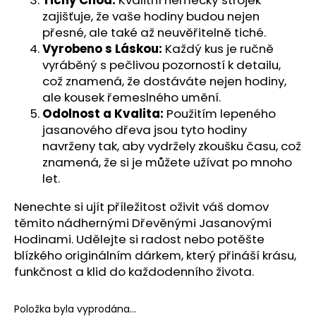
Tichý Chod:
Kvalitní německý strojek
zajišťuje, že vaše hodiny budou nejen
přesné, ale také až neuvěřitelně tiché.
Vyrobeno s Láskou:
Každý kus je ručně
vyráběný s pečlivou pozorností k detailu,
což znamená, že dostáváte nejen hodiny,
ale kousek řemeslného umění.
Odolnost a Kvalita:
Použitím lepeného
jasanového dřeva jsou tyto hodiny
navrženy tak, aby vydržely zkoušku času, což
znamená, že si je můžete užívat po mnoho
let.
Nenechte si ujít příležitost oživit váš domov
těmito nádhernými Dřevěnými Jasanovými
Hodinami. Udělejte si radost nebo potěšte
blízkého originálním dárkem, který přináší krásu,
funkčnost a klid do každodenního života.
Položka byla vyprodána…