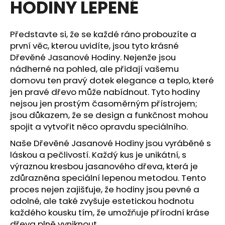
HODINY LEPENÉ
a
j
Představte si, že se každé ráno probouzíte a
í
první věc, kterou uvidíte, jsou tyto krásné
t
Dřevěné Jasanové Hodiny. Nejenže jsou
?
nádherné na pohled, ale přidají vašemu
domovu ten pravý dotek elegance a teplo, které
jen pravé dřevo může nabídnout. Tyto hodiny
nejsou jen prostým časoměrným přístrojem;
jsou důkazem, že se design a funkčnost mohou
HLEDAT
spojit a vytvořit něco opravdu speciálního.
Naše Dřevěné Jasanové Hodiny jsou vyráběné s
láskou a pečlivostí. Každý kus je unikátní, s
D
výraznou kresbou jasanového dřeva, která je
o
zdůrazněna speciální lepenou metodou. Tento
p
proces nejen zajišťuje, že hodiny jsou pevné a
o
odolné, ale také zvyšuje estetickou hodnotu
r
každého kousku tím, že umožňuje přírodní kráse
u
dřeva plně vyniknout.