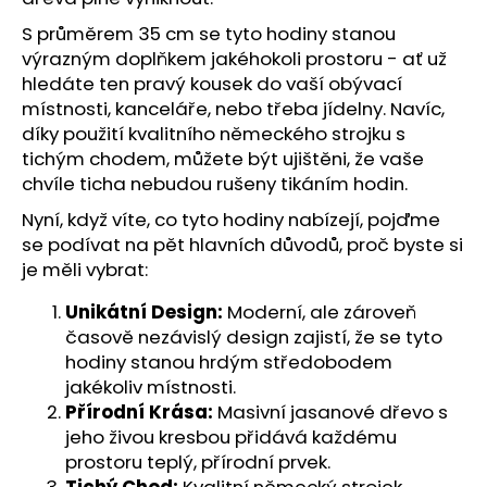
č
u
S průměrem 35 cm se tyto hodiny stanou
j
výrazným doplňkem jakéhokoli prostoru - ať už
e
hledáte ten pravý kousek do vaší obývací
m
místnosti, kanceláře, nebo třeba jídelny. Navíc,
e
díky použití kvalitního německého strojku s
tichým chodem, můžete být ujištěni, že vaše
chvíle ticha nebudou rušeny tikáním hodin.
Nyní, když víte, co tyto hodiny nabízejí, pojďme
se podívat na pět hlavních důvodů, proč byste si
je měli vybrat:
Unikátní Design:
Moderní, ale zároveň
časově nezávislý design zajistí, že se tyto
hodiny stanou hrdým středobodem
jakékoliv místnosti.
Přírodní Krása:
Masivní jasanové dřevo s
jeho živou kresbou přidává každému
prostoru teplý, přírodní prvek.