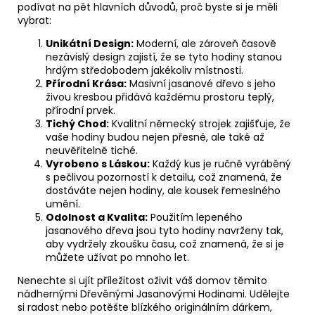
podívat na pět hlavních důvodů, proč byste si je měli
vybrat:
Unikátní Design:
Moderní, ale zároveň časově
nezávislý design zajistí, že se tyto hodiny stanou
hrdým středobodem jakékoliv místnosti.
Přírodní Krása:
Masivní jasanové dřevo s jeho
živou kresbou přidává každému prostoru teplý,
přírodní prvek.
Tichý Chod:
Kvalitní německý strojek zajišťuje, že
vaše hodiny budou nejen přesné, ale také až
neuvěřitelně tiché.
Vyrobeno s Láskou:
Každý kus je ručně vyráběný
s pečlivou pozorností k detailu, což znamená, že
dostáváte nejen hodiny, ale kousek řemeslného
umění.
Odolnost a Kvalita:
Použitím lepeného
jasanového dřeva jsou tyto hodiny navrženy tak,
aby vydržely zkoušku času, což znamená, že si je
můžete užívat po mnoho let.
Nenechte si ujít příležitost oživit váš domov těmito
nádhernými Dřevěnými Jasanovými Hodinami. Udělejte
si radost nebo potěšte blízkého originálním dárkem,