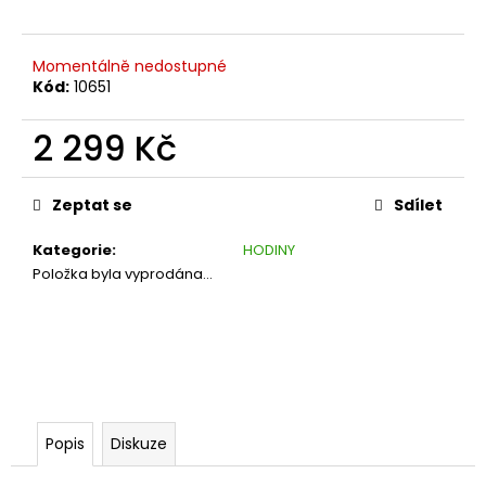
Momentálně nedostupné
Kód:
10651
2 299 Kč
Měrná
cena:
Zeptat se
Sdílet
Kategorie
:
HODINY
Položka byla vyprodána…
Popis
Diskuze