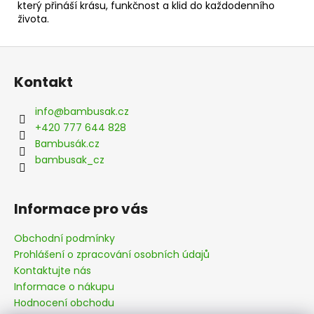
který přináší krásu, funkčnost a klid do každodenního
života.
Z
á
Kontakt
p
a
info
@
bambusak.cz
t
+420 777 644 828
í
Bambusák.cz
bambusak_cz
Informace pro vás
Obchodní podmínky
Prohlášení o zpracování osobních údajů
Kontaktujte nás
Informace o nákupu
Hodnocení obchodu