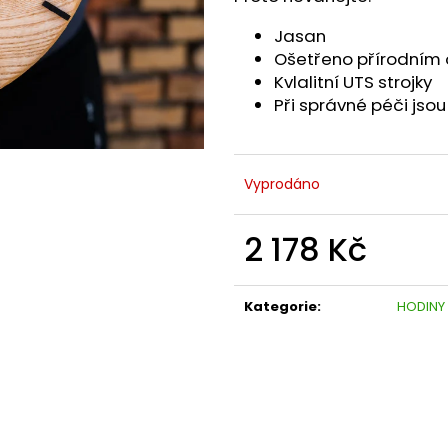
Jasan
Ošetřeno přírodním
Kvlalitní UTS strojky
Při správné péči jso
Vyprodáno
2 178 Kč
Měrná
cena:
Kategorie
:
HODINY