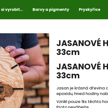
si vyrobit...
Barvy a pigmenty
Pryskyřice
Co potřebujete najít?
JASANOVÉ H
HLEDAT
33cm
JASANOVÉ H
Doporučujeme
33cm
Jasan je krásná dřevina 
epoxidu, hned hodiny nabe
Vznikl pouze 1ks těchto ho
Proto neváhejte.