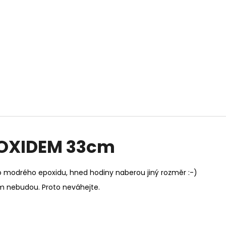
POXIDEM 33cm
ho modrého epoxidu, hned hodiny naberou jiný rozměr :-)
adem nebudou. Proto neváhejte.