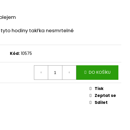
 olejem
u tyto hodiny takřka nesmrtelné
Kód:
10575
DO KOŠÍKU
Tisk
Zeptat se
Sdílet