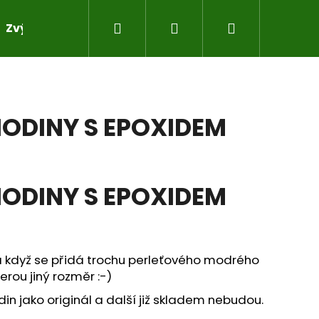
Hledat
Přihlášení
Nákupní
Zvýhodněné sady pro práci s pryskyřicí
Do sad
košík
ODINY S EPOXIDEM
ODINY S EPOXIDEM
a když se přidá trochu perleťového modrého
rou jiný rozměr :-)
din jako originál a další již skladem nebudou.