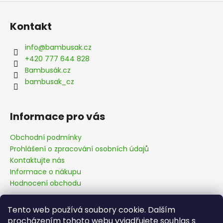
Z
á
Kontakt
p
a
info
@
bambusak.cz
t
+420 777 644 828
í
Bambusák.cz
bambusak_cz
Informace pro vás
Obchodní podmínky
Prohlášení o zpracování osobních údajů
Kontaktujte nás
Informace o nákupu
Hodnocení obchodu
Tento web používá soubory cookie. Dalším
Facebook
procházením tohoto webu vyjadřujete souhlas s