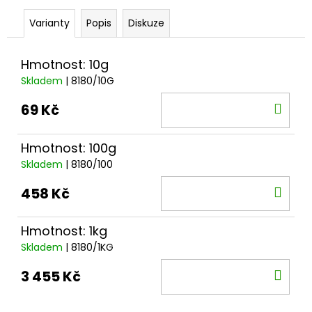
č
u
Varianty
Popis
Diskuze
j
e
m
Hmotnost: 10g
e
Skladem
| 8180/10G
DO
69 Kč
KOŠ
Hmotnost: 100g
Skladem
| 8180/100
DO
458 Kč
KOŠ
Hmotnost: 1kg
Skladem
| 8180/1KG
DO
3 455 Kč
KOŠ