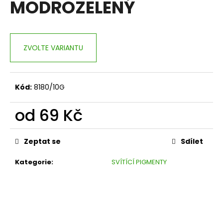
MODROZELENÝ
a
j
í
ZVOLTE VARIANTU
t
?
Kód:
8180/10G
od
69 Kč
HLEDAT
Měrná
cena:
Zeptat se
Sdílet
D
Kategorie
:
SVÍTÍCÍ PIGMENTY
o
p
o
r
u