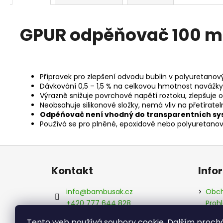
GPUR odpěňovač 100 m
Přípravek pro zlepšení odvodu bublin v polyuretan
Dávkování 0,5 – 1,5 % na celkovou hmotnost navážky
Výrazně snižuje povrchové napětí roztoku, zlepšuje 
Neobsahuje silikonové složky, nemá vliv na přetíratel
Odpěňovač není vhodný do transparentních sys
Používá se pro plněné, epoxidové nebo polyuretanov
Z
á
Kontakt
Info
p
a
info
@
bambusak.cz
Obch
t
+420 777 644 828
Proh
údaj
í
Bambusák.cz
Tento web používá soubory cookie. Dalším proc