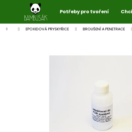
K
Přejít
na
o
Potřeby pro tvoření
Chci 
obsah
Zpět
Zpět
š
do
do
í
Domů
EPOXIDOVÁ PRYSKYŘICE
BROUŠENÍ A PENETRACE
k
obchodu
obchodu