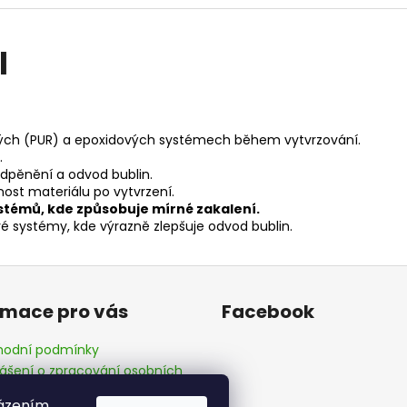
l
ových (PUR) a epoxidových systémech během vytvrzování.
.
odpěnění a odvod bublin.
nost materiálu po vytvrzení.
témů, kde způsobuje mírné zakalení.
é systémy, kde výrazně zlepšuje odvod bublin.
rmace pro vás
Facebook
odní podmínky
lášení o zpracování osobních
ů
házením