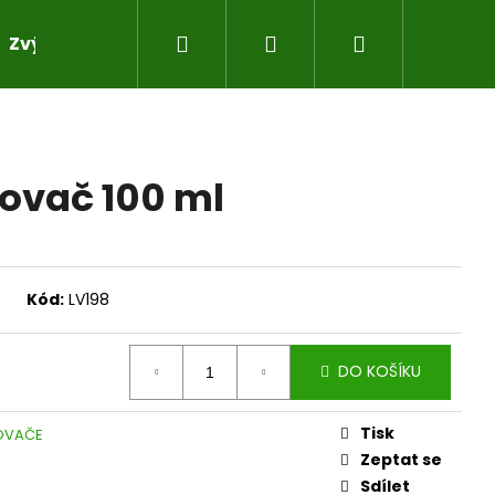
Hledat
Přihlášení
Nákupní
Zvýhodněné sady pro práci s pryskyřicí
Do sad
košík
ovač 100 ml
Kód:
LV198
DO KOŠÍKU
Tisk
OVAČE
Zeptat se
Sdílet