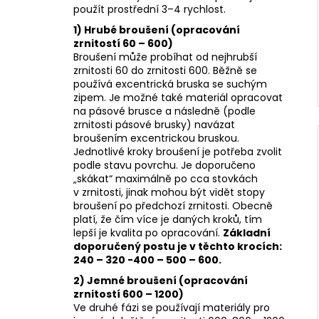
použít prostřední 3–4 rychlost.
1)
Hrubé broušení (opracování
zrnitostí 60 – 600)
Broušení může probíhat od nejhrubší
zrnitosti 60 do zrnitosti 600. Běžně se
používá excentrická bruska se suchým
zipem. Je možné také materiál opracovat
na pásové brusce a následně (podle
zrnitosti pásové brusky) navázat
broušením excentrickou bruskou.
Jednotlivé kroky broušení je potřeba zvolit
podle stavu povrchu. Je doporučeno
„skákat“ maximálně po cca stovkách
v zrnitosti, jinak mohou být vidět stopy
broušení po předchozí zrnitosti. Obecně
platí, že čím více je daných kroků, tím
lepší je kvalita po opracování.
Základní
doporučený postu je v těchto krocích:
240 – 320 -400 – 500 – 600.
2) Jemné broušení (opracování
zrnitostí 600 – 1200)
Ve druhé fázi se používají materiály pro