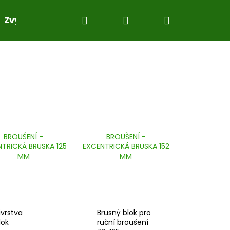
Hledat
Přihlášení
Nákupní
Zvýhodněné sady pro práci s pryskyřicí
Do sad
košík
BROUŠENÍ -
BROUŠENÍ -
TRICKÁ BRUSKA 125
EXCENTRICKÁ BRUSKA 152
MM
MM
vrstva
Brusný blok pro
lok
ruční broušení