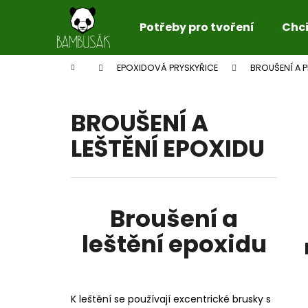
K
Přejít
na
o
Potřeby pro tvoření
Chci 
obsah
Zpět
Zpět
š
do
do
í
Domů
EPOXIDOVÁ PRYSKYŘICE
BROUŠENÍ A 
k
obchodu
obchodu
BROUŠENÍ A
LEŠTĚNÍ EPOXIDU
Broušení a
leštění epoxidu
K leštění se používají excentrické brusky s