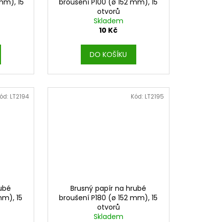
mm), 15
broušení P100 (ø 152 mm), 15
otvorů
Skladem
10 Kč
DO KOŠÍKU
ód:
LT2194
Kód:
LT2195
rubé
Brusný papír na hrubé
mm), 15
broušení P180 (ø 152 mm), 15
otvorů
Skladem