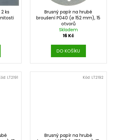
 2 ks
Brusný papír na hrubé
nitosti
broušení P040 (ø 152 mm), 15
otvorů
Skladem
16 Kč
DO KOŠÍKU
Kód:
LT2191
Kód:
LT2192
rubé
Brusný papír na hrubé