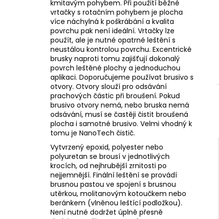
kmitavým pohybem. Při použití běžné
vrtačky s rotačním pohybem je plocha
více náchylná k poškrábání a kvalita
povrchu pak není ideální. Vrtačky lze
použít, ale je nutné opatrné leštění s
neustálou kontrolou povrchu. Excentrické
brusky naproti tomu zajišťují dokonalý
povrch leštěné plochy a jednoduchou
aplikaci. Doporučujeme používat brusivo s
otvory. Otvory slouží pro odsávání
prachových částic při broušení. Pokud
brusivo otvory nemá, nebo bruska nemá
odsávání, musí se častěji čistit broušená
plocha i samotné brusivo. Velmi vhodný k
tomu je NanoTech čistič.
Vytvrzený epoxid, polyester nebo
polyuretan se brousí v jednotlivých
krocích, od nejhrubější zrnitosti po
nejjemnější. Finální leštění se provádí
brusnou pastou ve spojení s brusnou
utěrkou, molitanovým kotoučkem nebo
beránkem (vlněnou leštící podložkou).
Není nutné dodržet úplně přesně