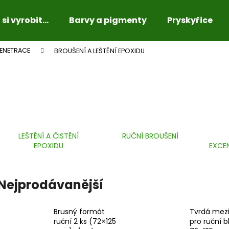
si vyrobit...
Barvy a pigmenty
Pryskyřice
PENETRACE
BROUŠENÍ A LEŠTĚNÍ EPOXIDU
Co potřebujete najít?
HLEDAT
LEŠTĚNÍ A ČISTĚNÍ
RUČNÍ BROUŠENÍ
Doporučujeme
EPOXIDU
EXCEN
Nejprodávanější
Brusný formát
Tvrdá mezi
ruční 2 ks (72×125
pro ruční b