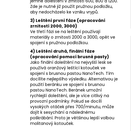
jemné doleštění v zrnitosti 600, 800 a 1200.
Zde je nutné již použít pružnou podložku,
aby nedocházelo ke vzniku vrypů.
3) Leštění první fáze (opracování
zrnitostí 2000, 3000)
Ve třetí fázi se na leštění používají
materiály o zrnitosti 2000 a 3000, opět ve
spojení s pružnou podložkou.
4) Leštění druhá, finální fáze
(opracování pomocí brusné pasty)
Jako finální doleštění na nejvyšší lesk se
používá oranžový leštící kotouček ve
spojení s brusnou pastou NanoTech. Tím
docílíte nejlepšího výsledku. Alternativou je
použití beránku ve spojení s brusnou
pastou NanoTech. Beránek umožní
rychlejší doleštění, ale je více citlivý na
provozní podmínky. Pokud se docílí
vysokých otáček přes 700/minutu, může
dojít k sesychání a následnému
poškrábání. Proto je většinou lepší volbou
molitanový kotouček.