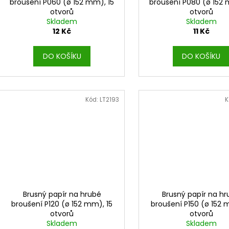
broušení P060 (ø 152 mm), 15
broušení P080 (ø 152 
otvorů
otvorů
Skladem
Skladem
12 Kč
11 Kč
DO KOŠÍKU
DO KOŠÍKU
Kód:
LT2193
K
Brusný papír na hrubé
Brusný papír na h
broušení P120 (ø 152 mm), 15
broušení P150 (ø 152 
otvorů
otvorů
Skladem
Skladem