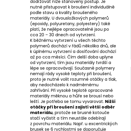
dodržovat níže stanovený postup. Je
nutné přistupovat k broušení individuálně
podle stavu a kvality broušeného
materiály. U dvousložkových polymerů
(epoxidy, polyuretany, polyestery) také
platí, že nejlépe opracovatelné jsou po
cca 20 – 30 dnech od vytvrzení.
K běžnému vytvrzení u všech těchto
polymerů dochází v řádů několika dnů, ale
k úplnému vytvrzení a dosíťování dochází
až po cca měsíci. Čím delší doba uplyne
od vytvrzení, tím jsou materiály tvrdší a
lépe se opracovávají. Současně polymery
nemají rády vysoké teploty při broušení,
proto je nutné volit rozumné otáčky a tlak,
aby nedocházelo k nadměrnému
zahřívání. Při vysoké teplotě opracované
materiály měknou a hůře se brousí nebo
leští. Je potřeba se tomu vyvarovat.
Nižší
otáčky při broušení zajistí větší odběr
materiálu
, protože se brusné kotouče
stačí vyčistit a tím neustále odebírají
z povrchu materiálu. Např. u excentrických
brusek se 6 rychlostmi se doporučuje