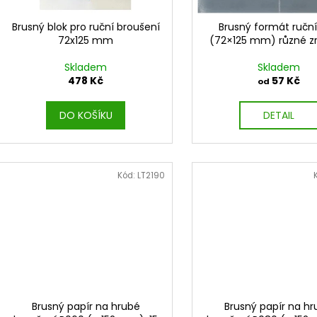
ů
o
d
Brusný blok pro ruční broušení
Brusný formát ruční
72x125 mm
(72×125 mm) různé zr
u
k
Skladem
Skladem
t
478 Kč
57 Kč
od
ů
DO KOŠÍKU
DETAIL
Kód:
LT2190
Brusný papír na hrubé
Brusný papír na h