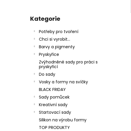
P
o
Kategorie
Přeskočit
s
kategorie
t
Potřeby pro tvoření
r
Chci si vyrobit...
a
Barvy a pigmenty
n
Pryskyřice
n
Zvýhodněné sady pro práci s
í
pryskyřicí
p
Do sady
a
Vosky a formy na svíčky
n
BLACK FRIDAY
e
Sady pomůcek
l
Kreativní sady
Startovací sady
Silikon na výrobu formy
TOP PRODUKTY