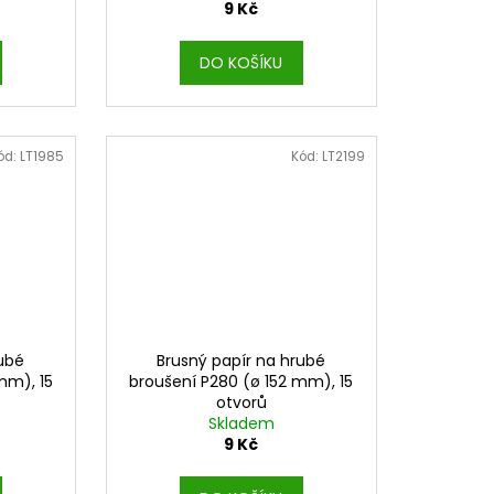
9 Kč
DO KOŠÍKU
ód:
LT1985
Kód:
LT2199
rubé
Brusný papír na hrubé
mm), 15
broušení P280 (ø 152 mm), 15
otvorů
Skladem
9 Kč