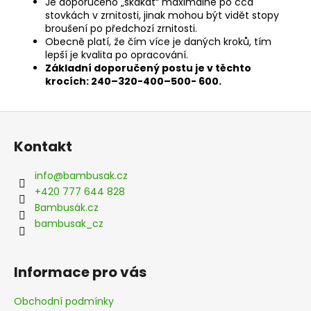
Je doporučeno „skákat“ maximálně po cca
stovkách v zrnitosti, jinak mohou být vidět stopy
broušení po předchozí zrnitosti.
Obecně platí, že čím více je daných kroků, tím
lepší je kvalita po opracování.
Základní doporučený postu je v těchto
krocích: 240–320-400–500- 600.
Z
á
Kontakt
p
a
info
@
bambusak.cz
t
+420 777 644 828
í
Bambusák.cz
bambusak_cz
Informace pro vás
Obchodní podmínky