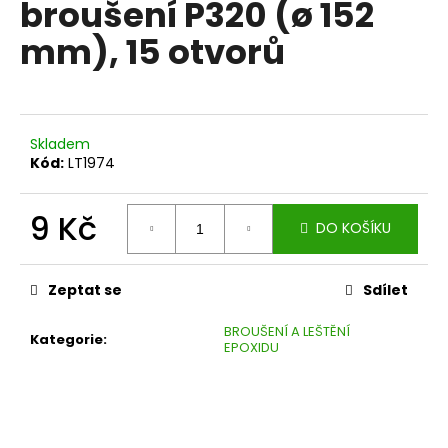
broušení P320 (ø 152
a
mm), 15 otvorů
j
í
t
?
Skladem
Kód:
LT1974
9 Kč
DO KOŠÍKU
HLEDAT
Měrná
cena:
Zeptat se
Sdílet
D
BROUŠENÍ A LEŠTĚNÍ
o
Kategorie
:
EPOXIDU
p
o
r
u