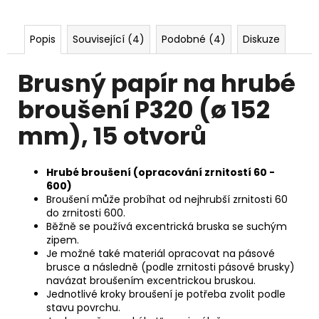
č
u
j
Popis
Související (4)
Podobné (4)
Diskuze
e
m
Brusný papír na hrubé
e
broušení P320 (ø 152
mm), 15 otvorů
Hrubé broušení (opracování zrnitostí 60 -
600)
Broušení může probíhat od nejhrubší zrnitosti 60
do zrnitosti 600.
Běžně se používá excentrická bruska se suchým
zipem.
Je možné také materiál opracovat na pásové
brusce a následně (podle zrnitosti pásové brusky)
navázat broušením excentrickou bruskou.
Jednotlivé kroky broušení je potřeba zvolit podle
stavu povrchu.