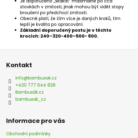
Je doporučeno „skákat“ maximálně po cca
stovkách v zrnitosti, jinak mohou být vidět stopy
broušení po předchozí zrnitosti.
Obecně platí, že čím více je daných kroků, tím
lepší je kvalita po opracování.
Základní doporučený postu je v těchto
krocích: 240–320-400–500- 600.
Z
á
Kontakt
p
a
info
@
bambusak.cz
t
+420 777 644 828
í
Bambusák.cz
bambusak_cz
Informace pro vás
Obchodní podmínky