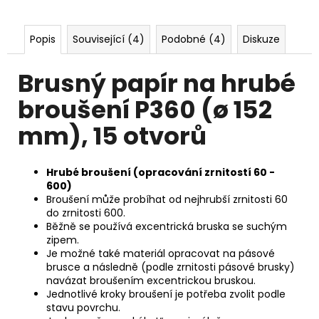
č
u
j
Popis
Související (4)
Podobné (4)
Diskuze
e
m
Brusný papír na hrubé
e
broušení P360 (ø 152
mm), 15 otvorů
Hrubé broušení (opracování zrnitostí 60 -
600)
Broušení může probíhat od nejhrubší zrnitosti 60
do zrnitosti 600.
Běžně se používá excentrická bruska se suchým
zipem.
Je možné také materiál opracovat na pásové
brusce a následně (podle zrnitosti pásové brusky)
navázat broušením excentrickou bruskou.
Jednotlivé kroky broušení je potřeba zvolit podle
stavu povrchu.