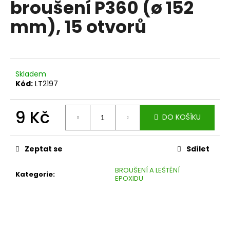
broušení P360 (ø 152
a
mm), 15 otvorů
j
í
t
?
Skladem
Kód:
LT2197
9 Kč
DO KOŠÍKU
HLEDAT
Měrná
cena:
Zeptat se
Sdílet
D
BROUŠENÍ A LEŠTĚNÍ
o
Kategorie
:
EPOXIDU
p
o
r
u