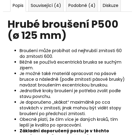
č
Popis
Související (4)
Podobné (4)
Diskuze
u
j
e
Hrubé broušení P500
m
(ø 125 mm)
e
Broušení může probíhat od nejhrubší zrnitosti 60
do zrnitosti 600.
Běžně se používá excentrická bruska se suchým
zipem.
Je možné také materiál opracovat na pásové
brusce a následně (podle zrnitosti pásové brusky)
navázat broušením excentrickou bruskou.
Jednotlivé kroky broušení je potřeba zvolit podle
stavu povrchu.
Je doporučeno „skákat“ maximálně po cca
stovkách v zrnitosti, jinak mohou být vidět stopy
broušení po předchozí zrnitosti.
Obecně platí, že čím více je daných kroků, tím
lepší je kvalita po opracování.
Základní doporučený postu je v těchto