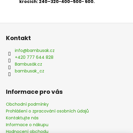
krocích: 240–320-400–500- 600.
Z
á
Kontakt
p
a
info
@
bambusak.cz
t
+420 777 644 828
í
Bambusák.cz
bambusak_cz
Informace pro vás
Obchodní podmínky
Prohlášení o zpracování osobních údajů
Kontaktujte nás
Informace o nákupu
Hodnocení obchodu