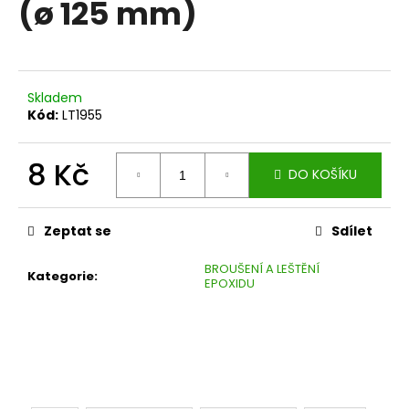
(ø 125 mm)
a
j
í
t
Skladem
?
Kód:
LT1955
8 Kč
DO KOŠÍKU
Měrná
HLEDAT
cena:
Zeptat se
Sdílet
BROUŠENÍ A LEŠTĚNÍ
Kategorie
:
EPOXIDU
D
o
p
o
r
u