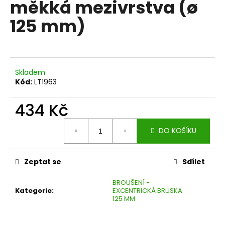
měkká mezivrstva (ø
a
125 mm)
j
í
t
?
Skladem
Kód:
LT1963
434 Kč
HLEDAT
Měrná
DO KOŠÍKU
cena:
D
Zeptat se
Sdílet
o
p
BROUŠENÍ -
Kategorie
:
EXCENTRICKÁ BRUSKA
o
125 MM
r
u