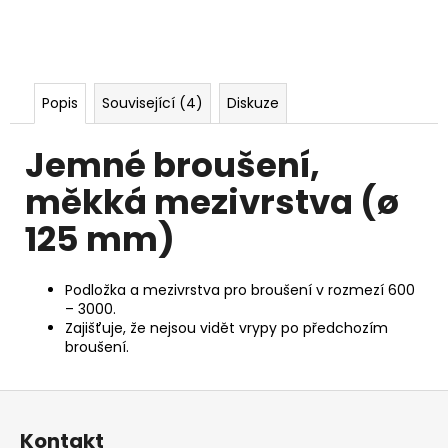
č
u
j
e
m
Popis
Související (4)
Diskuze
e
Jemné broušení,
měkká mezivrstva (ø
125 mm)
Podložka a mezivrstva pro broušení v rozmezí 600
– 3000.
Zajišťuje, že nejsou vidět vrypy po předchozím
broušení.
Z
á
Kontakt