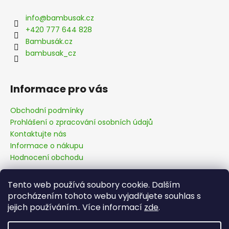
p
a
info
@
bambusak.cz
t
+420 777 644 828
í
Bambusák.cz
bambusak_cz
Informace pro vás
Obchodní podmínky
Prohlášení o zpracování osobních údajů
Kontaktujte nás
Informace o nákupu
Hodnocení obchodu
Tento web používá soubory cookie. Dalším
Facebook
procházením tohoto webu vyjadřujete souhlas s
jejich používáním.. Více informací
zde
.