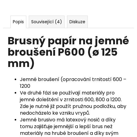
č
u
j
e
Popis
Související (4)
Diskuze
m
e
Brusný papír na jemné
broušení P600 (ø 125
mm)
Jemné broušení (opracování trnitostí 600 –
1200
Ve druhé fázi se používají materiály pro
jemné doleštění v zrnitosti 600, 800 a 1200.
Zde je nutné již použít pružnou podložku, aby
nedocházelo ke vzniku vrypů.
Jemné brusivo má latexový nosič a díky
tomu zajišťuje jemnější a lepší brus než
materiály na hrubé broušení a díky svým