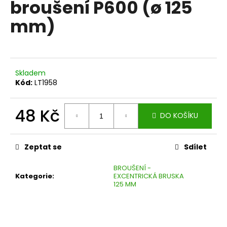
broušení P600 (ø 125
a
mm)
j
í
t
?
Skladem
Kód:
LT1958
48 Kč
DO KOŠÍKU
HLEDAT
Měrná
cena:
Zeptat se
Sdílet
D
BROUŠENÍ -
o
Kategorie
:
EXCENTRICKÁ BRUSKA
p
125 MM
o
r
u