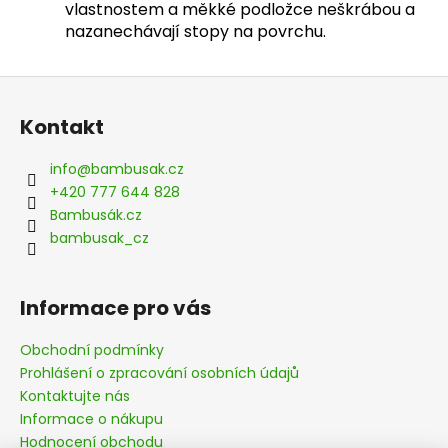
vlastnostem a měkké podložce neškrábou a
nazanechávají stopy na povrchu.
Z
á
Kontakt
p
a
info
@
bambusak.cz
t
+420 777 644 828
í
Bambusák.cz
bambusak_cz
Informace pro vás
Obchodní podmínky
Prohlášení o zpracování osobních údajů
Kontaktujte nás
Informace o nákupu
Hodnocení obchodu