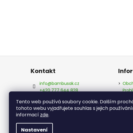
Z
á
Kontakt
Info
p
a
info
@
bambusak.cz
Obch
t
+420 777 644 828
Proh
údaj
í
Bambusák.cz
Tento web používá soubory cookie. Dalším proc
Kont
bambusak_cz
tohoto webu vyjadřujete souhlas s jejich používání
Info
informací
zde
.
Hodn
Nastavení