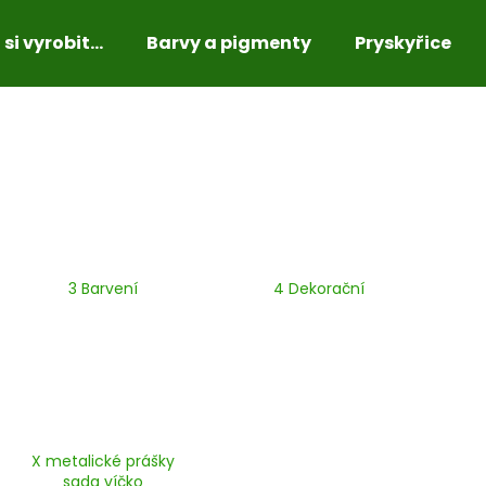
si vyrobit...
Barvy a pigmenty
Pryskyřice
Co potřebujete najít?
HLEDAT
3 Barvení
4 Dekorační
Doporučujeme
X metalické prášky
sada víčko