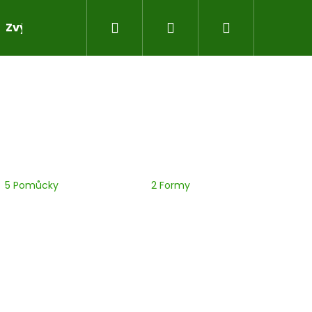
Hledat
Přihlášení
Nákupní
Zvýhodněné sady pro práci s pryskyřicí
Do sad
košík
5 Pomůcky
2 Formy