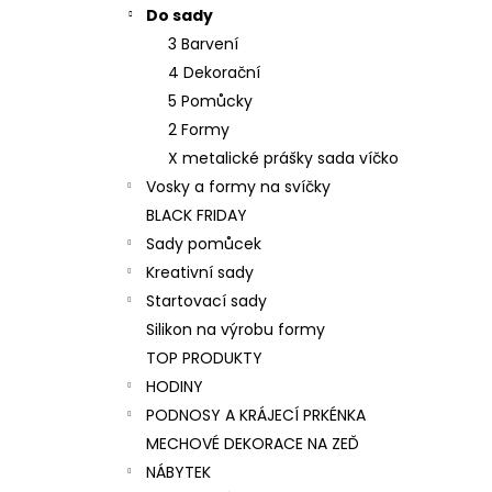
p
Do sady
a
3 Barvení
n
4 Dekorační
e
5 Pomůcky
l
2 Formy
X metalické prášky sada víčko
Vosky a formy na svíčky
BLACK FRIDAY
Sady pomůcek
Kreativní sady
Startovací sady
Silikon na výrobu formy
TOP PRODUKTY
HODINY
PODNOSY A KRÁJECÍ PRKÉNKA
MECHOVÉ DEKORACE NA ZEĎ
NÁBYTEK