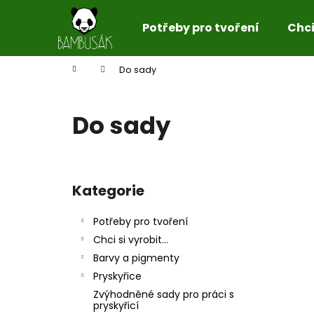
K
Přejít
na
o
Potřeby pro tvoření
Chci 
obsah
Zpět
Zpět
š
do
do
í
Domů
Do sady
k
obchodu
obchodu
Do sady
P
o
Kategorie
Přeskočit
s
kategorie
t
Potřeby pro tvoření
r
Chci si vyrobit...
a
Barvy a pigmenty
n
Pryskyřice
n
Zvýhodněné sady pro práci s
í
pryskyřicí