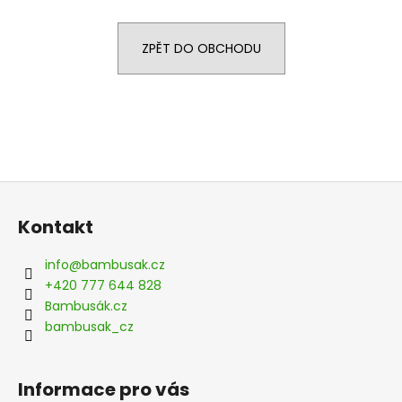
a
j
ZPĚT DO OBCHODU
í
t
?
Z
HLEDAT
á
Kontakt
p
a
info
@
bambusak.cz
t
D
+420 777 644 828
o
í
Bambusák.cz
p
bambusak_cz
o
r
u
Informace pro vás