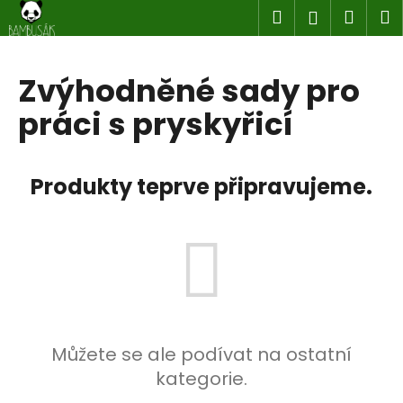
K
Přejít
Hledat
Náku
M
Přihlášen
na
o
obsah
Zpět
Zpět
košík
š
í
Zvýhodněné sady pro
C
k
práci s pryskyřicí
o
p
o
Produkty teprve připravujeme.
t
ř
e
b
u
j
e
t
Můžete se ale podívat na ostatní
e
kategorie.
n