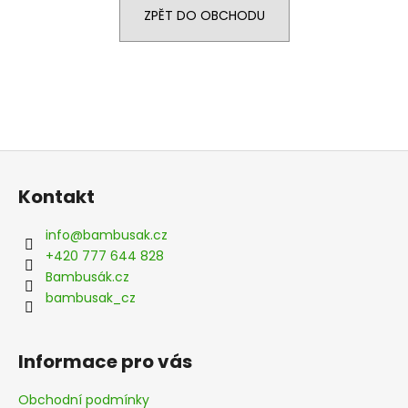
ZPĚT DO OBCHODU
a
j
í
t
?
Z
á
Kontakt
p
HLEDAT
a
info
@
bambusak.cz
t
+420 777 644 828
í
Bambusák.cz
D
bambusak_cz
o
p
o
Informace pro vás
r
u
Obchodní podmínky