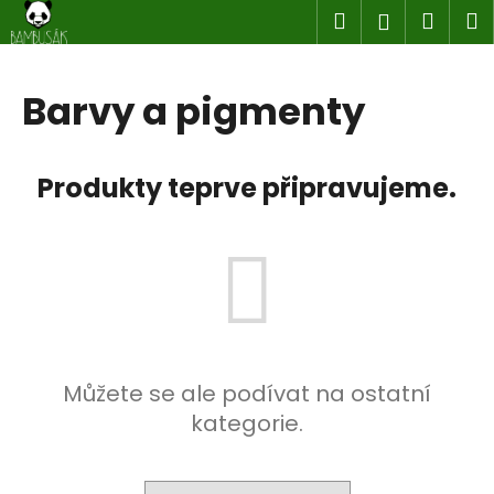
K
Přejít
Hledat
Náku
M
Přihlášen
na
o
obsah
Zpět
Zpět
košík
š
í
Barvy a pigmenty
C
k
o
p
Produkty teprve připravujeme.
o
t
ř
e
b
u
j
Můžete se ale podívat na ostatní
e
kategorie.
t
e
n