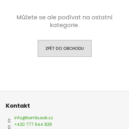
a
j
Můžete se ale podívat na ostatní
í
kategorie.
t
?
ZPĚT DO OBCHODU
HLEDAT
D
Z
o
á
p
Kontakt
p
o
a
r
info
@
bambusak.cz
u
t
+420 777 644 828