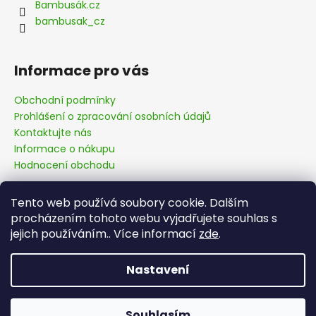
č
í
Bambusák.cz
u
bambusak_cz
j
e
m
Informace pro vás
e
Obchodní podmínky
Prohlášení o zpracování osobních údajů
Kontaktujte nás
Informace o nákupu
Hodnocení obchodu
Tento web používá soubory cookie. Dalším
Facebook
procházením tohoto webu vyjadřujete souhlas s
jejich používáním.. Více informací
zde
.
Nastavení
Vytvořil Shoptet
Souhlasím
Copyright 2026
bambusak.cz
. Všechna práva vyhrazena.