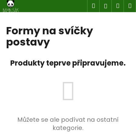
K
Přejít
Hledat
Náku
M
Přihlášen
na
o
obsah
Zpět
Zpět
košík
š
í
Formy na svíčky
C
k
postavy
o
p
o
Produkty teprve připravujeme.
t
ř
e
b
u
j
e
t
Můžete se ale podívat na ostatní
e
kategorie.
n