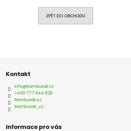
a
j
ZPĚT DO OBCHODU
í
t
?
Z
HLEDAT
á
Kontakt
p
a
info
@
bambusak.cz
t
D
+420 777 644 828
o
í
Bambusák.cz
p
bambusak_cz
o
r
u
Informace pro vás