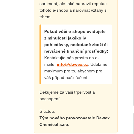
sortiment, ale také napravit reputaci
tohoto e-shopu a narovnat vztahy s
trhem.
Pokud vůči e-shopu evidujete
z minulosti jakékoliv
pohledávky, nedodané zboží či
nevrácené finanční prostředky:
Kontaktujte nás prosím na e-
mailu:
info@dawex.cz
. Uděláme
maximum pro to, abychom pro
váš případ našli řešení.
Děkujeme za vaši trpělivost a
pochopení.
S úctou,
Tým nového provozovatele Dawex
Chemical s.r.o.