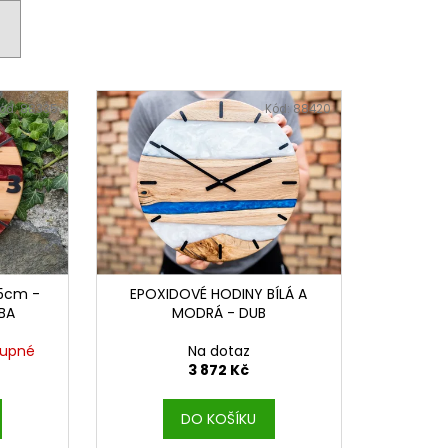
ód:
88335
Kód:
88420
5cm -
EPOXIDOVÉ HODINY BÍLÁ A
BA
MODRÁ - DUB
tupné
Na dotaz
3 872 Kč
DO KOŠÍKU