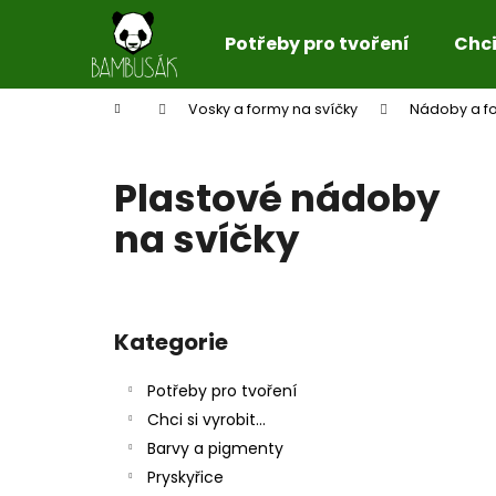
K
Přejít
na
o
Potřeby pro tvoření
Chci 
obsah
Zpět
Zpět
š
do
do
í
Domů
Vosky a formy na svíčky
Nádoby a fo
k
obchodu
obchodu
Plastové nádoby
na svíčky
P
o
Kategorie
Přeskočit
s
kategorie
t
Potřeby pro tvoření
r
Chci si vyrobit...
a
Barvy a pigmenty
n
Pryskyřice