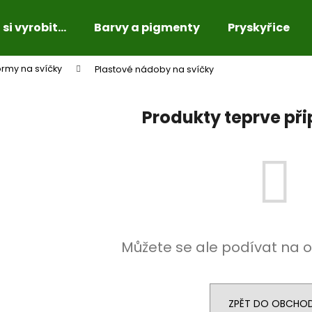
si vyrobit...
Barvy a pigmenty
Pryskyřice
rmy na svíčky
Plastové nádoby na svíčky
Co potřebujete najít?
Produkty teprve př
HLEDAT
Doporučujeme
Můžete se ale podívat na o
ZPĚT DO OBCHO