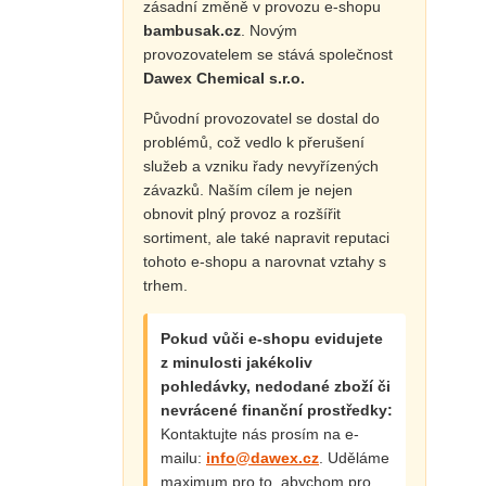
zásadní změně v provozu e-shopu
bambusak.cz
. Novým
provozovatelem se stává společnost
Dawex Chemical s.r.o.
Původní provozovatel se dostal do
problémů, což vedlo k přerušení
služeb a vzniku řady nevyřízených
závazků. Naším cílem je nejen
obnovit plný provoz a rozšířit
sortiment, ale také napravit reputaci
tohoto e-shopu a narovnat vztahy s
trhem.
Pokud vůči e-shopu evidujete
z minulosti jakékoliv
pohledávky, nedodané zboží či
nevrácené finanční prostředky:
Kontaktujte nás prosím na e-
mailu:
info@dawex.cz
. Uděláme
maximum pro to, abychom pro