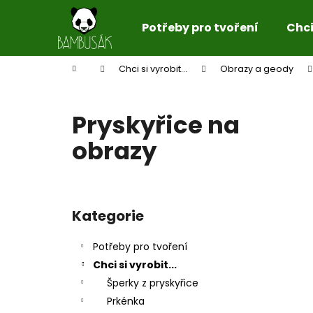
K
Přejít
na
o
Potřeby pro tvoření
Chci 
obsah
Zpět
Zpět
š
do
do
í
Domů
Chci si vyrobit...
Obrazy a geody
k
obchodu
obchodu
Pryskyřice na
obrazy
P
o
Kategorie
Přeskočit
s
kategorie
t
Potřeby pro tvoření
r
Chci si vyrobit...
a
Šperky z pryskyřice
n
Prkénka