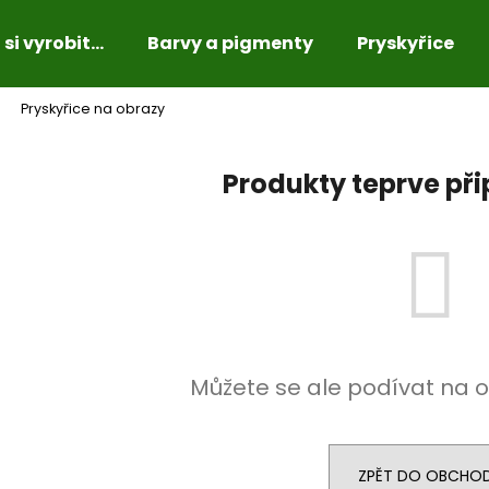
si vyrobit...
Barvy a pigmenty
Pryskyřice
Pryskyřice na obrazy
Co potřebujete najít?
Produkty teprve př
HLEDAT
Doporučujeme
Můžete se ale podívat na o
ZPĚT DO OBCHO