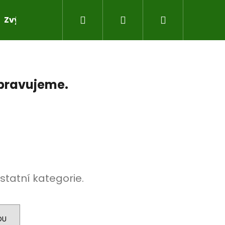
Hledat
Přihlášení
Nákupní
Zvýhodněné sady pro práci s pryskyřicí
Do sad
košík
ipravujeme.
statní kategorie.
DU