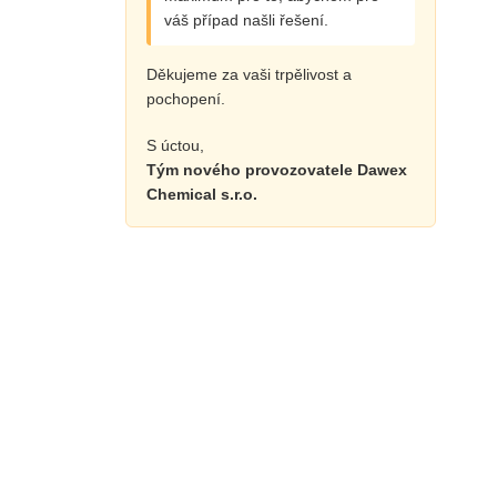
váš případ našli řešení.
Děkujeme za vaši trpělivost a
pochopení.
S úctou,
Tým nového provozovatele Dawex
Chemical s.r.o.