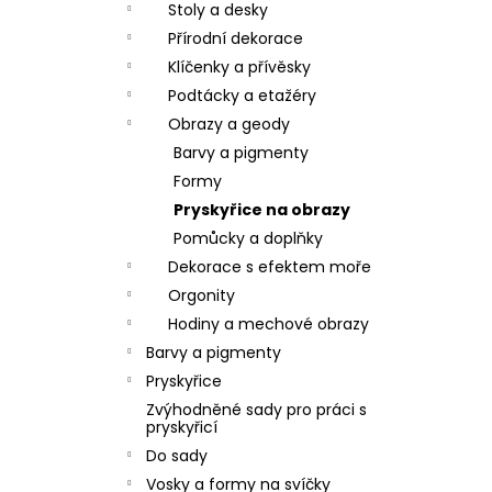
n
Stoly a desky
í
Přírodní dekorace
p
Klíčenky a přívěsky
a
Podtácky a etažéry
n
Obrazy a geody
e
Barvy a pigmenty
l
Formy
Pryskyřice na obrazy
Pomůcky a doplňky
Dekorace s efektem moře
Orgonity
Hodiny a mechové obrazy
Barvy a pigmenty
Pryskyřice
Zvýhodněné sady pro práci s
pryskyřicí
Do sady
Vosky a formy na svíčky