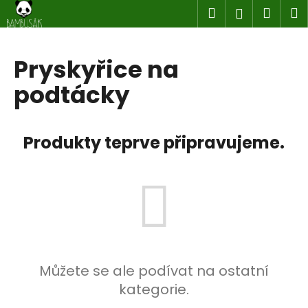
K
Přejít
Hledat
Náku
M
Přihlášen
na
o
obsah
Zpět
Zpět
košík
š
í
Pryskyřice na
C
k
podtácky
o
p
o
Produkty teprve připravujeme.
t
ř
e
b
u
j
e
t
Můžete se ale podívat na ostatní
e
kategorie.
n