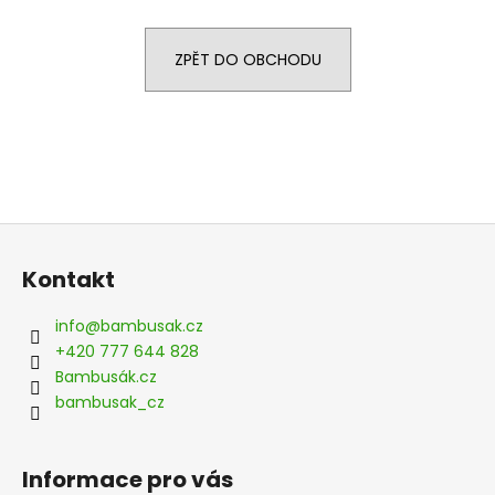
a
j
ZPĚT DO OBCHODU
í
t
?
Z
HLEDAT
á
Kontakt
p
a
info
@
bambusak.cz
t
D
+420 777 644 828
o
í
Bambusák.cz
p
bambusak_cz
o
r
u
Informace pro vás