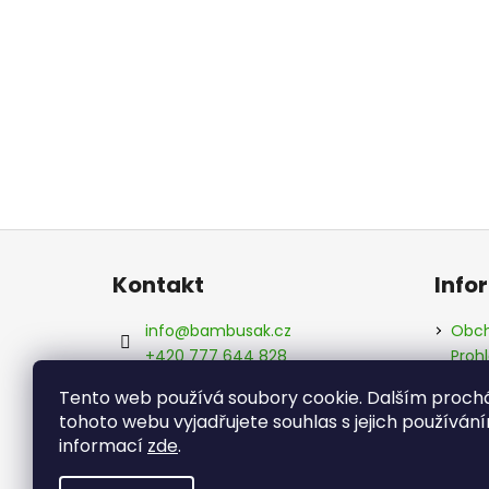
Z
á
Kontakt
Info
p
a
info
@
bambusak.cz
Obch
t
+420 777 644 828
Proh
údaj
í
Bambusák.cz
Tento web používá soubory cookie. Dalším proc
Kont
bambusak_cz
tohoto webu vyjadřujete souhlas s jejich používání
Info
informací
zde
.
Hodn