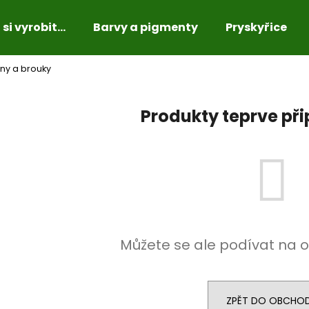
si vyrobit...
Barvy a pigmenty
Pryskyřice
iny a brouky
Co potřebujete najít?
Produkty teprve př
HLEDAT
Doporučujeme
Můžete se ale podívat na o
ZPĚT DO OBCHO