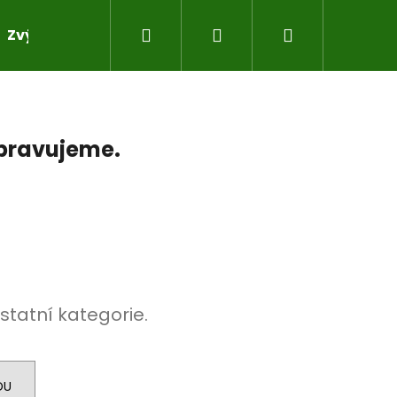
Hledat
Přihlášení
Nákupní
Zvýhodněné sady pro práci s pryskyřicí
Do sad
košík
ipravujeme.
statní kategorie.
DU