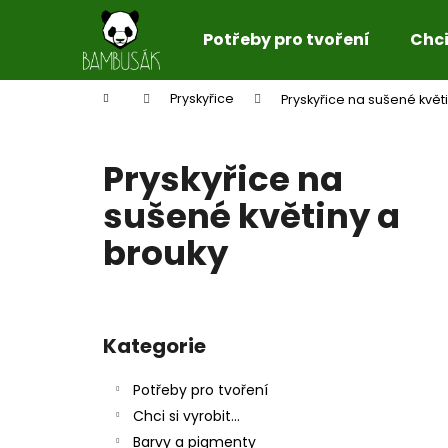
K
Přejít
na
o
Potřeby pro tvoření
Chci 
obsah
Zpět
Zpět
š
do
do
í
Domů
Pryskyřice
Pryskyřice na sušené květ
k
obchodu
obchodu
Pryskyřice na
sušené květiny a
brouky
P
o
Kategorie
Přeskočit
s
kategorie
t
Potřeby pro tvoření
r
Chci si vyrobit...
a
Barvy a pigmenty