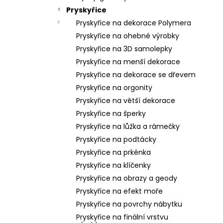
n
Pryskyřice
n
Pryskyřice na dekorace Polymera
í
Pryskyřice na ohebné výrobky
p
Pryskyřice na 3D samolepky
a
Pryskyřice na menší dekorace
n
Pryskyřice na dekorace se dřevem
e
Pryskyřice na orgonity
l
Pryskyřice na větší dekorace
Pryskyřice na šperky
Pryskyřice na lůžka a rámečky
Pryskyřice na podtácky
Pryskyřice na prkénka
Pryskyřice na klíčenky
Pryskyřice na obrazy a geody
Pryskyřice na efekt moře
Pryskyřice na povrchy nábytku
Pryskyřice na finální vrstvu