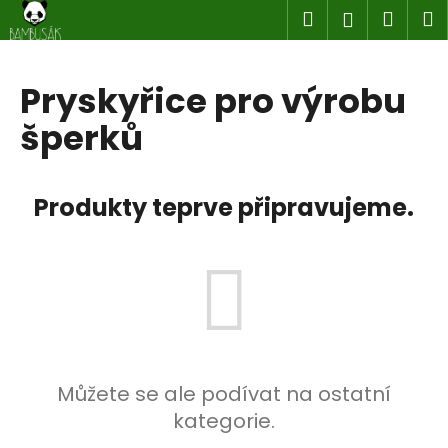
K
Přejít
Hledat
Náku
M
Přihlášen
na
o
obsah
Zpět
Zpět
košík
š
í
Pryskyřice pro výrobu
C
k
šperků
o
p
o
Produkty teprve připravujeme.
t
ř
e
b
u
j
e
t
Můžete se ale podívat na ostatní
e
kategorie.
n