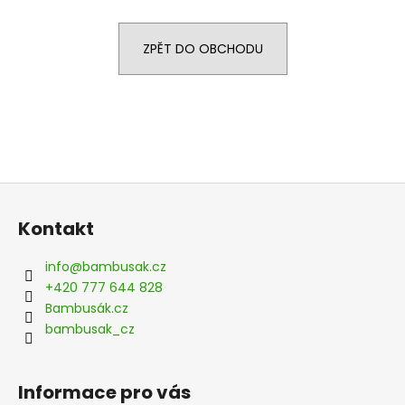
a
j
ZPĚT DO OBCHODU
í
t
?
Z
HLEDAT
á
Kontakt
p
a
info
@
bambusak.cz
t
D
+420 777 644 828
o
í
Bambusák.cz
p
bambusak_cz
o
r
u
Informace pro vás