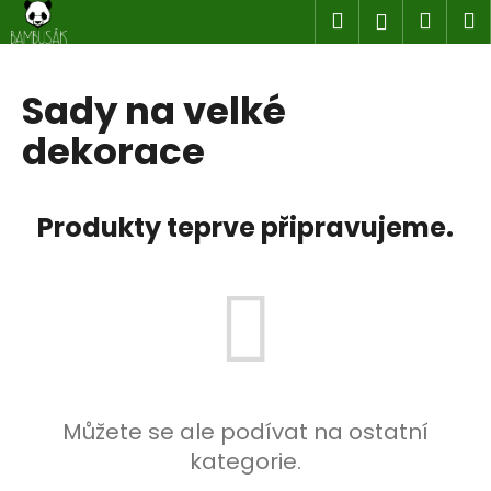
K
Přejít
Hledat
Náku
M
Přihlášen
na
o
obsah
Zpět
Zpět
košík
š
í
Sady na velké
C
k
dekorace
o
p
o
Produkty teprve připravujeme.
t
ř
e
b
u
j
e
t
Můžete se ale podívat na ostatní
e
kategorie.
n