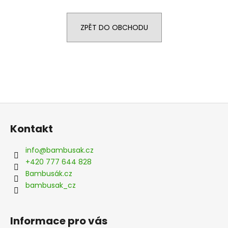
a
j
ZPĚT DO OBCHODU
í
t
?
Z
HLEDAT
á
Kontakt
p
a
info
@
bambusak.cz
t
D
+420 777 644 828
o
í
Bambusák.cz
p
bambusak_cz
o
r
u
Informace pro vás