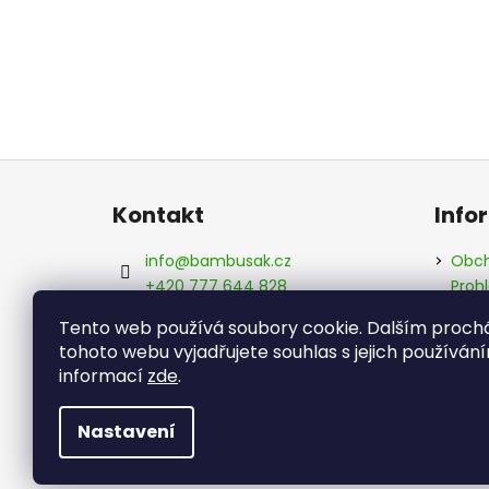
Z
á
Kontakt
Info
p
a
info
@
bambusak.cz
Obch
t
+420 777 644 828
Proh
údaj
í
Bambusák.cz
Tento web používá soubory cookie. Dalším proc
Kont
bambusak_cz
tohoto webu vyjadřujete souhlas s jejich používání
Info
informací
zde
.
Hodn
Nastavení
Copyright 2026
bambusak.cz
. Všechna práva v