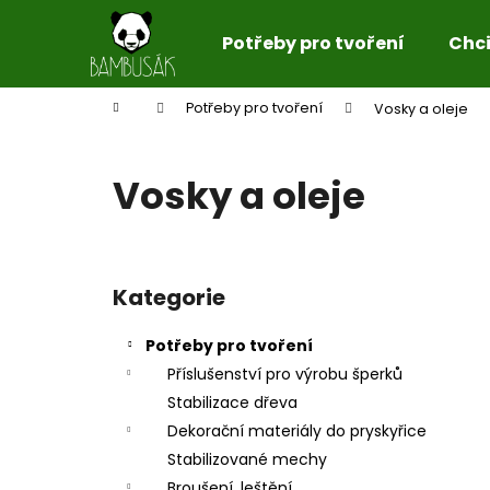
K
Přejít
na
o
Potřeby pro tvoření
Chci 
obsah
Zpět
Zpět
š
do
do
í
Domů
Potřeby pro tvoření
Vosky a oleje
k
obchodu
obchodu
Vosky a oleje
P
o
Kategorie
Přeskočit
s
kategorie
t
Potřeby pro tvoření
r
Příslušenství pro výrobu šperků
a
Stabilizace dřeva
n
Dekorační materiály do pryskyřice
n
Stabilizované mechy
í
Broušení, leštění