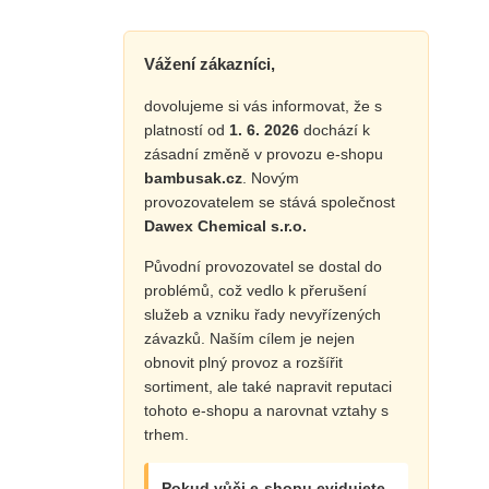
Vážení zákazníci,
dovolujeme si vás informovat, že s
platností od
1. 6. 2026
dochází k
zásadní změně v provozu e-shopu
bambusak.cz
. Novým
provozovatelem se stává společnost
Dawex Chemical s.r.o.
Původní provozovatel se dostal do
problémů, což vedlo k přerušení
služeb a vzniku řady nevyřízených
závazků. Naším cílem je nejen
obnovit plný provoz a rozšířit
sortiment, ale také napravit reputaci
tohoto e-shopu a narovnat vztahy s
trhem.
Pokud vůči e-shopu evidujete