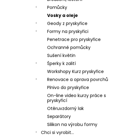
p
Pomůcky
a
Vosky a oleje
n
Geody z pryskyřice
e
Formy na pryskyřici
l
Penetrace pro pryskyřice
Ochranné pomůcky
Sušení květin
Šperky k zalití
Workshopy Kurz pryskyřice
Renovace a oprava povrchů
Plnivo do pryskyřice
On-line video kurzy práce s
pryskyřicí
Otěruvzdorný lak
Separátory
Silikon na výrobu formy
Chci si vyrobit...