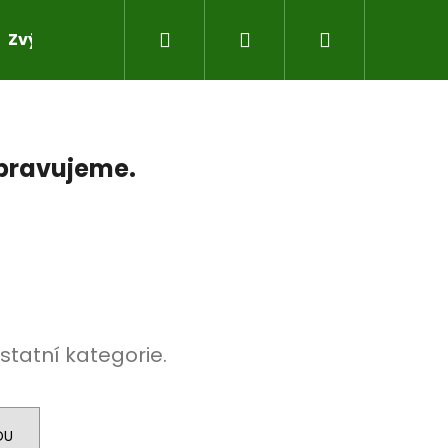
Hledat
Přihlášení
Nákupní
Zvýhodněné sady pro práci s pryskyřicí
Do sad
košík
ipravujeme.
statní kategorie.
DU