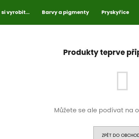
si vyrobit...
Barvy a pigmenty
Pryskyřice
Co potřebujete najít?
Produkty teprve př
HLEDAT
Doporučujeme
Můžete se ale podívat na o
ZPĚT DO OBCHO