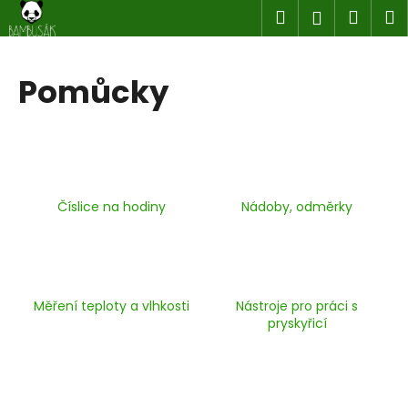
K
Přejít
Hledat
Náku
M
Přihlášen
na
o
obsah
Zpět
Zpět
košík
š
í
Pomůcky
C
k
o
p
o
t
Číslice na hodiny
Nádoby, odměrky
ř
e
b
u
Měření teploty a vlhkosti
Nástroje pro práci s
j
pryskyřicí
e
t
e
n