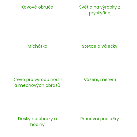
č
u
Kovové obruče
Světla na výrobky z
pryskyřice
j
e
m
e
Míchátka
Štětce a válečky
Dřevo pro výrobu hodin
Vážení, měření
a mechových obrazů
Desky na obrazy a
Pracovní podložky
hodiny