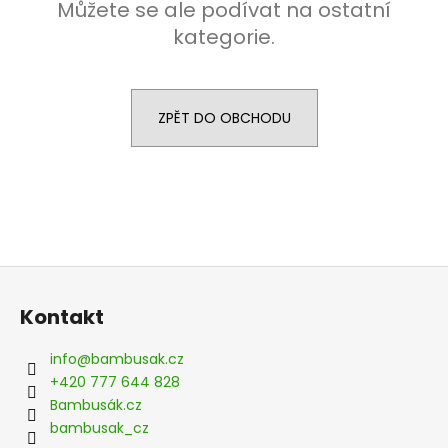
Můžete se ale podívat na ostatní
kategorie.
ZPĚT DO OBCHODU
Z
á
Kontakt
p
a
info
@
bambusak.cz
t
+420 777 644 828
í
Bambusák.cz
bambusak_cz