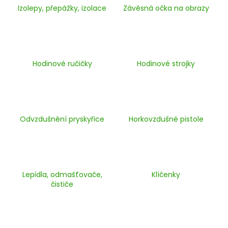
Izolepy, přepážky, izolace
Závěsná očka na obrazy
a
j
í
t
?
Hodinové ručičky
Hodinové strojky
HLEDAT
Odvzdušnění pryskyřice
Horkovzdušné pistole
D
o
Lepidla, odmašťovače,
Klíčenky
p
čističe
o
r
u