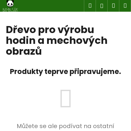
K
Přejít
Hledat
Náku
M
Přihlášen
na
o
obsah
Zpět
Zpět
košík
š
í
Dřevo pro výrobu
C
k
hodin a mechových
o
p
obrazů
o
t
ř
Produkty teprve připravujeme.
e
b
u
j
e
t
e
Můžete se ale podívat na ostatní
n