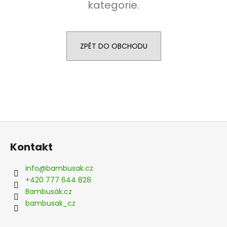
kategorie.
a
j
í
ZPĚT DO OBCHODU
t
?
HLEDAT
Z
á
Kontakt
p
D
a
info
@
bambusak.cz
o
t
+420 777 644 828
p
í
Bambusák.cz
o
bambusak_cz
r
u