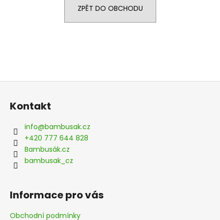
ZPĚT DO OBCHODU
a
j
í
t
?
Z
á
Kontakt
p
HLEDAT
a
info
@
bambusak.cz
t
+420 777 644 828
í
Bambusák.cz
D
bambusak_cz
o
p
o
Informace pro vás
r
u
Obchodní podmínky