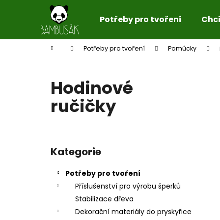
K
Přejít
na
o
Potřeby pro tvoření
Chci 
obsah
Zpět
Zpět
š
do
do
í
Domů
Potřeby pro tvoření
Pomůcky
k
obchodu
obchodu
Hodinové
ručičky
P
o
Kategorie
Přeskočit
s
kategorie
t
Potřeby pro tvoření
r
Příslušenství pro výrobu šperků
a
Stabilizace dřeva
n
Dekorační materiály do pryskyřice