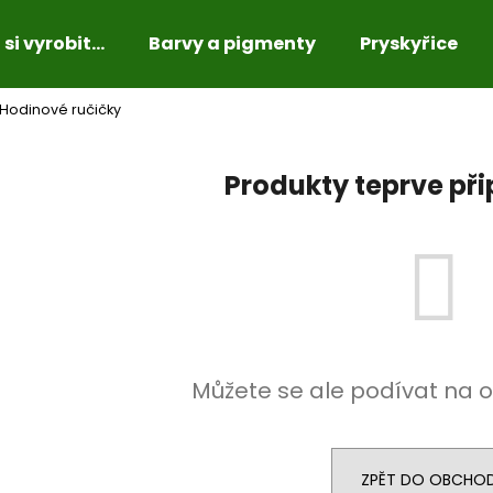
si vyrobit...
Barvy a pigmenty
Pryskyřice
Hodinové ručičky
Co potřebujete najít?
Produkty teprve př
HLEDAT
Doporučujeme
Můžete se ale podívat na o
ZPĚT DO OBCHO