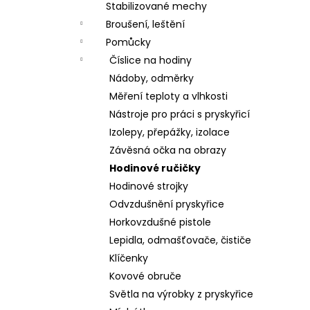
n
Stabilizované mechy
í
Broušení, leštění
p
Pomůcky
a
Číslice na hodiny
n
Nádoby, odměrky
e
Měření teploty a vlhkosti
l
Nástroje pro práci s pryskyřicí
Izolepy, přepážky, izolace
Závěsná očka na obrazy
Hodinové ručičky
Hodinové strojky
Odvzdušnění pryskyřice
Horkovzdušné pistole
Lepidla, odmašťovače, čističe
Klíčenky
Kovové obruče
Světla na výrobky z pryskyřice