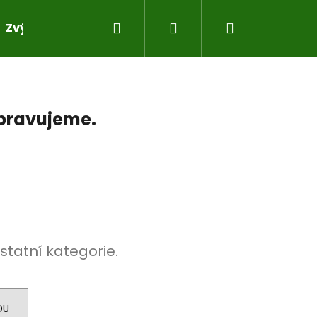
Hledat
Přihlášení
Nákupní
Zvýhodněné sady pro práci s pryskyřicí
Do sad
košík
ipravujeme.
statní kategorie.
DU