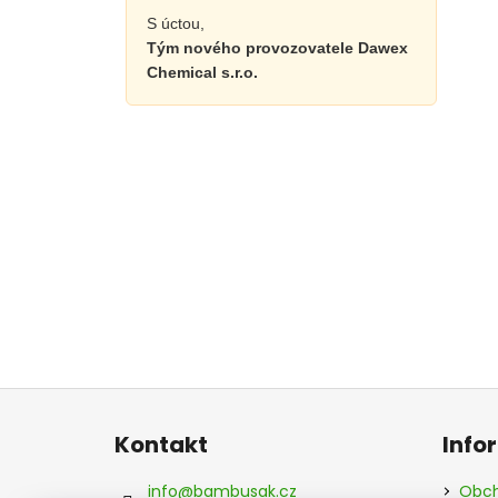
S úctou,
Tým nového provozovatele Dawex
Chemical s.r.o.
Z
á
Kontakt
Info
p
a
info
@
bambusak.cz
Obch