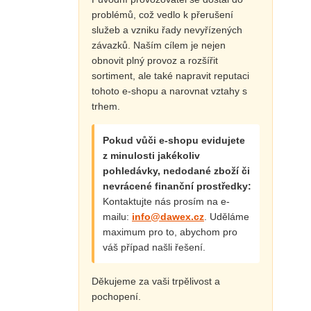
problémů, což vedlo k přerušení
služeb a vzniku řady nevyřízených
závazků. Naším cílem je nejen
obnovit plný provoz a rozšířit
sortiment, ale také napravit reputaci
tohoto e-shopu a narovnat vztahy s
trhem.
Pokud vůči e-shopu evidujete
z minulosti jakékoliv
pohledávky, nedodané zboží či
nevrácené finanční prostředky:
Kontaktujte nás prosím na e-
mailu:
info@dawex.cz
. Uděláme
maximum pro to, abychom pro
váš případ našli řešení.
Děkujeme za vaši trpělivost a
pochopení.