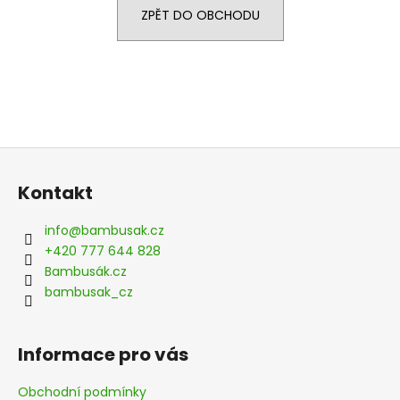
ZPĚT DO OBCHODU
a
j
í
t
?
Z
á
Kontakt
p
HLEDAT
a
info
@
bambusak.cz
t
+420 777 644 828
í
Bambusák.cz
D
bambusak_cz
o
p
o
Informace pro vás
r
u
Obchodní podmínky