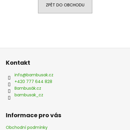
ZPĚT DO OBCHODU
a
j
í
t
?
Z
á
Kontakt
p
HLEDAT
a
info
@
bambusak.cz
t
+420 777 644 828
í
Bambusák.cz
D
bambusak_cz
o
p
o
Informace pro vás
r
u
Obchodní podmínky