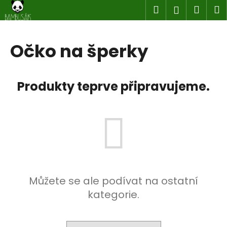
K
Přejít
Hledat
Náku
M
Přihlášen
na
o
obsah
Zpět
Zpět
košík
š
í
Očko na šperky
C
k
o
p
Produkty teprve připravujeme.
o
t
ř
e
b
u
j
Můžete se ale podívat na ostatní
e
kategorie.
t
e
n