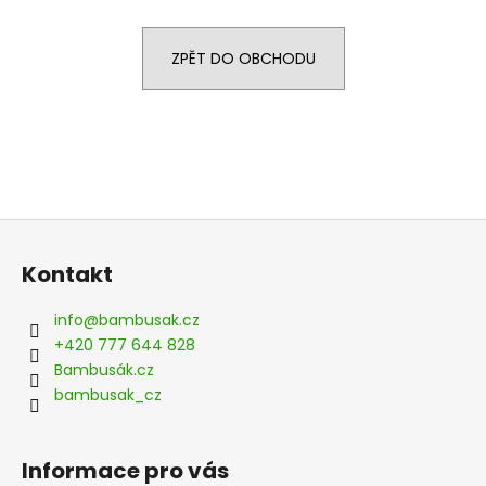
a
j
ZPĚT DO OBCHODU
í
t
?
Z
HLEDAT
á
Kontakt
p
a
info
@
bambusak.cz
t
D
+420 777 644 828
o
í
Bambusák.cz
p
bambusak_cz
o
r
u
Informace pro vás