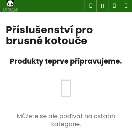
K
Přejít
Hledat
Náku
M
Přihlášen
na
o
obsah
Zpět
Zpět
košík
š
í
Příslušenství pro
C
k
brusné kotouče
o
p
o
Produkty teprve připravujeme.
t
ř
e
b
u
j
e
t
Můžete se ale podívat na ostatní
e
kategorie.
n